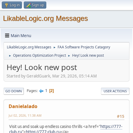
Log in
Sign up
LikableLogic.org Messages
Main Menu
LikableLogic.org Messages
FAA Software Projects Catagory
►
Operations Optimization Project
Hey! Look new post
►
►
Hey! Look new post
Started by GeraldGuark, Mar 29, 2026, 05:14 AM
1
Pages
2
GO DOWN
USER ACTIONS
Danielalado
Jul 02, 2026, 11:38 AM
#15
Visit us and soak up endless casino thrills <a href="
https://777-
club.ru
">
https://777-club.ru
</a>