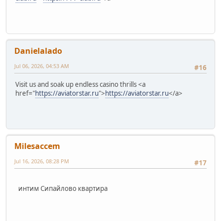
Danielalado
Jul 06, 2026, 04:53 AM
#16
Visit us and soak up endless casino thrills <a
href="
https://aviatorstar.ru
">
https://aviatorstar.ru
</a>
Milesaccem
Jul 16, 2026, 08:28 PM
#17
интим Сипайлово квартира